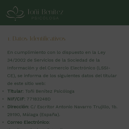
Ir
al
Aviso Legal
Mai
contenido
Men
1. Datos Identificativos
En cumplimiento con lo dispuesto en la Ley
34/2002 de Servicios de la Sociedad de la
Información y del Comercio Electrónico (LSSI-
CE), se informa de los siguientes datos del titular
de este sitio web:
Titular
: Toñi Benítez Psicóloga
NIF/CIF
: 77183248D
Dirección
: C/ Escritor Antonio Navarro Trujillo, 1b.
29190, Málaga (España).
Correo Electrónico
: