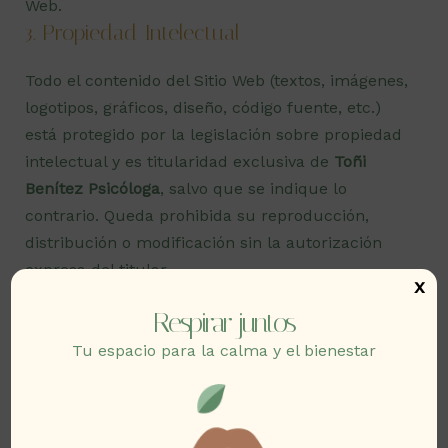
Web.
3. Propiedad Intelectual
Todo el contenido del Sitio Web (textos, imágenes,
logotipos, gráficos, diseño, código fuente, etc.)
está protegido por la legislación sobre propiedad
intelectual y es titularidad exclusiva de
Toñi
Benítez Psicóloga
, salvo que se indique lo
contrario. Queda prohibida su reproducción,
distribución o modificación sin la autorización
expresa del titular.
x
El uso no autorizado del contenido del Sitio Web
Respirar juntos
puede dar lugar al ejercicio de acciones legales
pertinentes y, en su caso, a las responsabilidades
Tu espacio para la calma y el bienestar
civiles y/o penales que correspondan.
4. Responsabilidad del Contenido