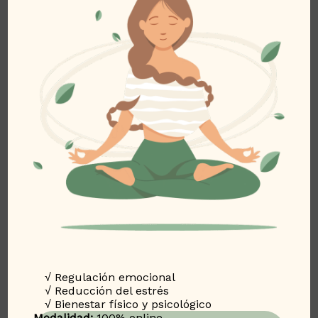
Toñi Benítez Psicóloga
se reserva el derecho de
actualizar, modificar o eliminar la información
contenida en el Sitio Web sin previo aviso.
Aunque se procura que toda la información
disponible sea precisa y esté actualizada, no se
garantiza su exactitud, exhaustividad o
veracidad en todo momento, por lo que no se
asume responsabilidad alguna por errores u
omisiones en los contenidos.
Tampoco se garantiza que el acceso al Sitio Web
sea ininterrumpido o libre de errores, ni que esté
libre de virus u otros componentes dañinos.
Toñi
Benítez Psicóloga
no será responsable de ningún
daño o perjuicio que pudiera derivarse de
interferencias, omisiones, interrupciones, virus
√ Regulación emocional
√ Reducción del estrés
informáticos o desconexiones operativas durante
√ Bienestar físico y psicológico
el uso del Sitio Web.
Modalidad:
100% online